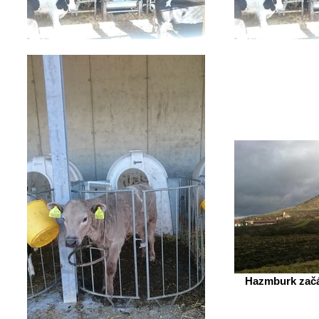
Hazmburk začá