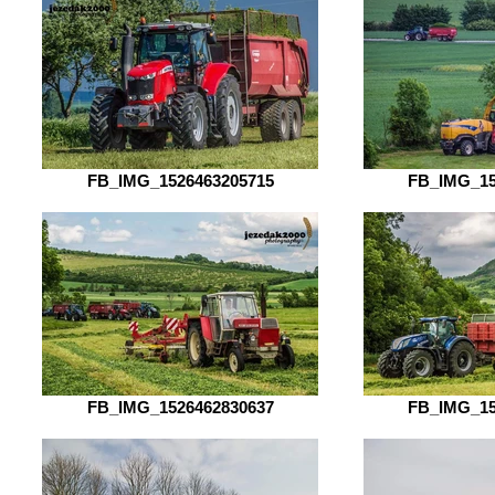
FB_IMG_1526463205715
FB_IMG_15
FB_IMG_1526462830637
FB_IMG_15