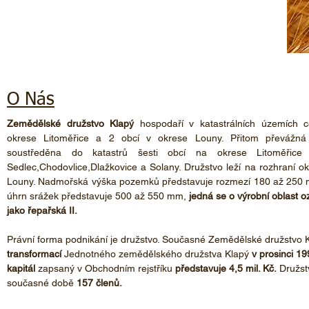
DIČ: CZ00120693
Tel. 416 591 289
O Nás
Zemědělské družstvo Klapý
hospodaří v katastrálních územích 
okrese Litoměřice a 2 obcí v okrese Louny. Přitom převážná
soustředěna do katastrů šesti obcí na okrese Litoměřice
Sedlec,Chodovlice,Dlažkovice a Solany. Družstvo leží na rozhraní o
Louny. Nadmořská výška pozemků představuje rozmezí 180 až 250 
úhrn srážek představuje 500 až 550 mm,
jedná se o výrobní oblast 
jako řepařská II.
Právní forma podnikání je družstvo. Současné Zemědělské družstvo 
transformací
Jednotného zemědělského družstva Klapý
v prosinci 19
kapitál
zapsaný v Obchodním rejstříku
představuje 4,5 mil. Kč.
Družst
současné době
157 členů.