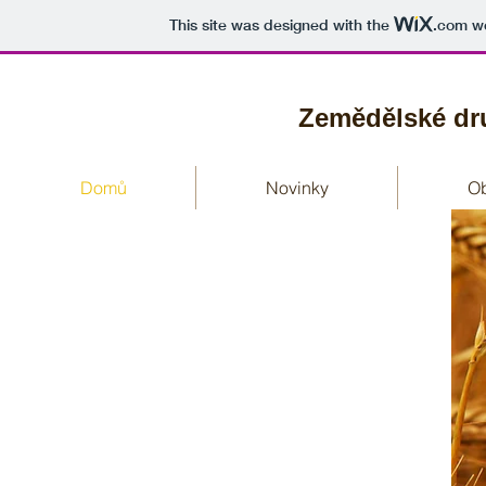
This site was designed with the
.com
we
Zemědělské dr
Domů
Novinky
O
Zemědělské družstvo Klapý
Klapý 40, 411 16
IČ: 00120693